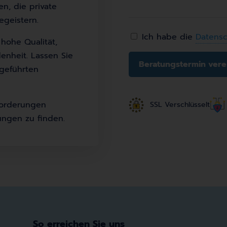
n, die private
a
geistern.
s
Ich habe die
Datensc
s
 hohe Qualität,
e
enheit. Lassen Sie
d
hgeführten
i
e
forderungen
SSL Verschlüsselt
s
ungen zu finden.
e
s
F
e
l
d
l
e
So erreichen Sie uns