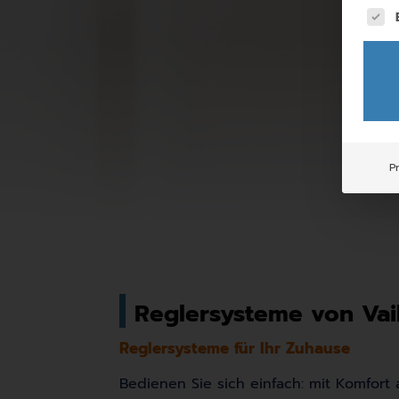
Es fo
P
Reglersysteme von Vail
Reglersysteme für Ihr Zuhause
Bedienen Sie sich einfach: mit Komfort