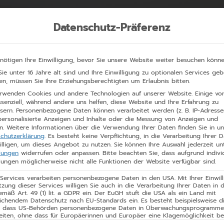
Datenschutz-Präferenz
Leistungen
Über uns
Produkte
Ko
nötigen Ihre Einwilligung, bevor Sie unsere Website weiter besuchen könne
ie unter 16 Jahre alt sind und Ihre Einwilligung zu optionalen Services ge
n, müssen Sie Ihre Erziehungsberechtigten um Erlaubnis bitten.
rwenden Cookies und andere Technologien auf unserer Website. Einige vo
ssenziell, während andere uns helfen, diese Website und Ihre Erfahrung zu
sern.
Personenbezogene Daten können verarbeitet werden (z. B. IP-Adressen
 personalisierte Anzeigen und Inhalte oder die Messung von Anzeigen und
n.
Weitere Informationen über die Verwendung Ihrer Daten finden Sie in un
chutzerklärung
.
Es besteht keine Verpflichtung, in die Verarbeitung Ihrer 
illigen, um dieses Angebot zu nutzen.
Sie können Ihre Auswahl jederzeit un
llungen
widerrufen oder anpassen.
Bitte beachten Sie, dass aufgrund indivi
llungen möglicherweise nicht alle Funktionen der Website verfügbar sind.
 Services verarbeiten personenbezogene Daten in den USA. Mit Ihrer Einwil
n
tzung dieser Services willigen Sie auch in die Verarbeitung Ihrer Daten in 
mäß Art. 49 (1) lit. a GDPR ein. Der EuGH stuft die USA als ein Land mit
ichendem Datenschutz nach EU-Standards ein. Es besteht beispielsweise d
r, dass US-Behörden personenbezogene Daten in Überwachungsprogramm
eiten, ohne dass für Europäerinnen und Europäer eine Klagemöglichkeit be