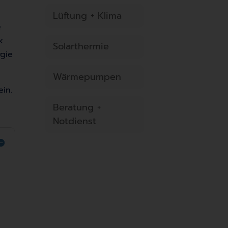
Lüftung + Klima
e
k
Solarthermie
rgie
Wärmepumpen
in.
Beratung +
Notdienst