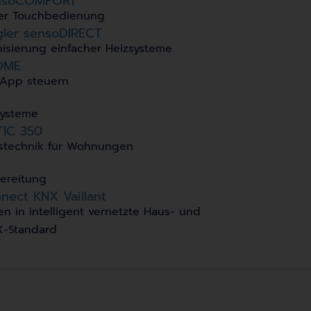
sensoCOMFORT
er Touchbedienung
gler sensoDIRECT
rnisierung einfacher Heizsysteme
OME
 App steuern
 Systeme
TIC 350
gstechnik für Wohnungen
bereitung
nect KNX Vaillant
en in intelligent vernetzte Haus- und
-Standard