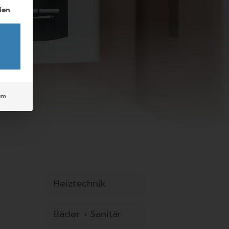
igung erteilt werden kann. Die erste Service-Gruppe ist 
ien
um
Heiztechnik
Bäder + Sanitär