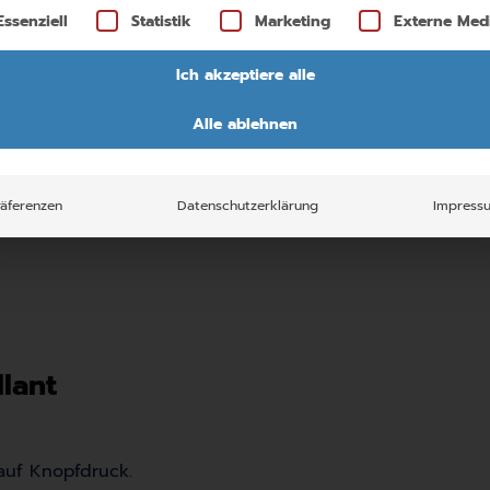
lgt eine Liste der Service-Gruppen, für die eine Einwill
Essenziell
Statistik
Marketing
Externe Med
Ich akzeptiere alle
Alle ablehnen
räferenzen
Datenschutzerklärung
Impress
lant
 auf Knopfdruck.