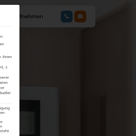
ntakt aufnehmen
n.
ben
n ihnen
), z.
serer
Daten
ter
dueller
ligung
den
ie
en
steht.