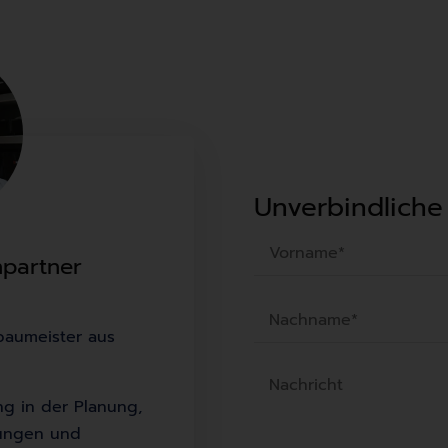
Unverbindliche
hpartner
B
sbaumeister aus
i
t
t
ng in der Planung,
e
zungen und
l