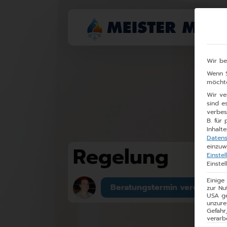
Wir be
Wenn S
möchte
Wir ve
sind e
verbes
B. für
Inhalte
Datens
Regelung
einzuw
Einste
Einste
Einige
Beratungstermin vereinbare
zur Nu
USA ge
unzure
Gefah
verarb